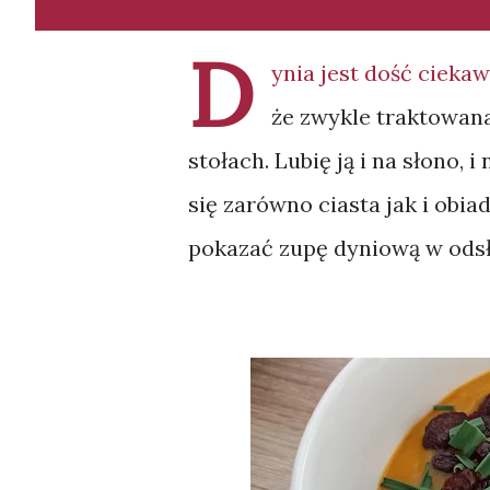
D
ynia jest dość ciek
że zwykle traktowan
stołach. Lubię ją i na słono, 
się zarówno ciasta jak i obi
pokazać zupę dyniową w odsło