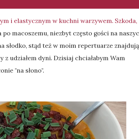
awym i elastycznym w kuchni warzywem. Szkoda,
a po macoszemu, niezbyt często gości na naszy
i na słodko, stąd też w moim repertuarze znajdują
ady z udziałem dyni. Dzisiaj chciałabym Wam
nie "na słono".