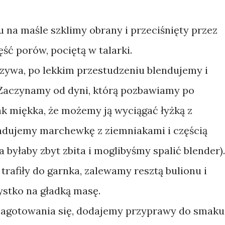
 na maśle szklimy obrany i przeciśnięty przez
ęść porów, pociętą w talarki.
zywa, po lekkim przestudzeniu blendujemy i
Zaczynamy od dyni, którą pozbawiamy po
tak miękka, że możemy ją wyciągać łyżką z
endujemy marchewkę z ziemniakami i częścią
 byłaby zbyt zbita i moglibyśmy spalić blender).
trafiły do garnka, zalewamy resztą bulionu i
ystko na gładką masę.
 zagotowania się, dodajemy przyprawy do smaku