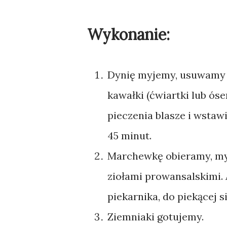
Wykonanie:
Dynię myjemy, usuwamy pe
kawałki (ćwiartki lub ós
pieczenia blasze i wstaw
45 minut.
Marchewkę obieramy, myj
ziołami prowansalskimi.
piekarnika, do piekącej s
Ziemniaki gotujemy.