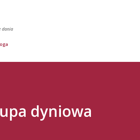
Przejdź do głównej zawartości
e dania
loga
upa dyniowa