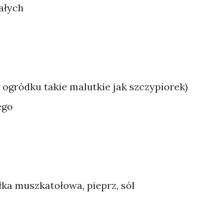
małych
ogródku takie malutkie jak szczypiorek)
ego
łka muszkatołowa, pieprz, sól