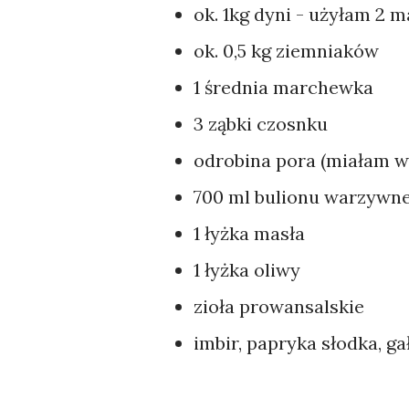
ok. 1kg dyni - użyłam 2 
ok. 0,5 kg ziemniaków
1 średnia marchewka
3 ząbki czosnku
odrobina pora (miałam w 
700 ml bulionu warzywn
1 łyżka masła
1 łyżka oliwy
zioła prowansalskie
imbir, papryka słodka, ga