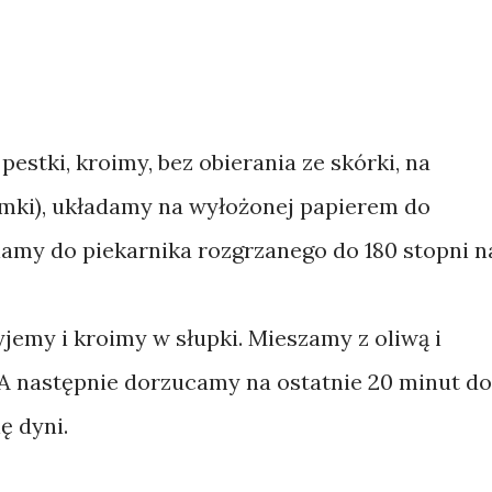
stki, kroimy, bez obierania ze skórki, na
emki), układamy na wyłożonej papierem do
iamy do piekarnika rozgrzanego do 180 stopni n
emy i kroimy w słupki. Mieszamy z oliwą i
 A następnie dorzucamy na ostatnie 20 minut do
ię dyni.