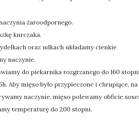
aczynia żaroodpornego.
zkę kurczaka.
rzydełkach oraz udkach układamy cienkie
my naczynie.
wiamy do piekarnika rozgrzanego do 160 stopn
,5h. Aby mięso było przypieczone i chrupiące, na
krywamy naczynie, mięso polewamy obficie sos
zamy temperaturę do 200 stopni.