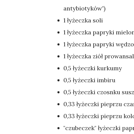
antybiotyków")
1 łyżeczka soli
1 łyżeczka papryki mielo
1 łyżeczka papryki wędzo
1 łyżeczka ziół prowansa
0,5 łyżeczki kurkumy
0,5 łyżeczki imbiru
0,5 łyżeczki czosnku su
0,33 łyżeczki pieprzu cz
0,33 łyżeczki pieprzu ko
"czubeczek" łyżeczki papr