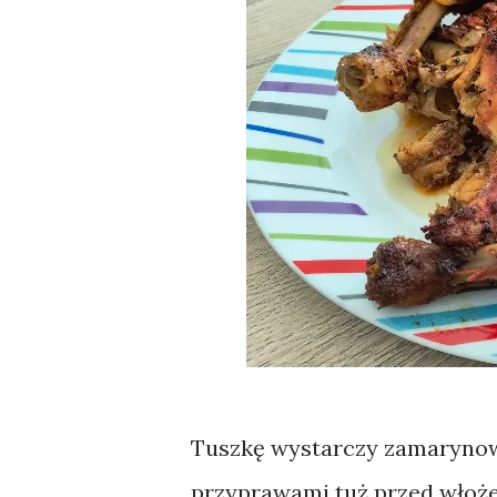
Tuszkę wystarczy zamarynować
przyprawami tuż przed włoże