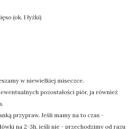
so (ok. 1 łyżki)
szamy w niewielkiej miseczce.
ewentualnych pozostałości piór, ja również
a.
nką przypraw. Jeśli mamy na to czas -
wki na 2-3h, jeśli nie - przechodzimy od razu