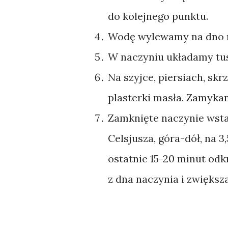
do kolejnego punktu.
Wodę wylewamy na dno n
W naczyniu układamy tus
Na szyjce, piersiach, sk
plasterki masła. Zamyka
Zamknięte naczynie wsta
Celsjusza, góra-dół, na 3
ostatnie 15-20 minut od
z dna naczynia i zwięks