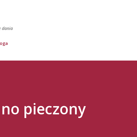
Przejdź do głównej zawartości
e dania
loga
lno pieczony