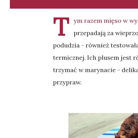
T
ym razem mięso w wyd
przepadają za wieprzo
podudzia - również testowała
termicznej. Ich plusem jest r
trzymać w marynacie - delik
przypraw.