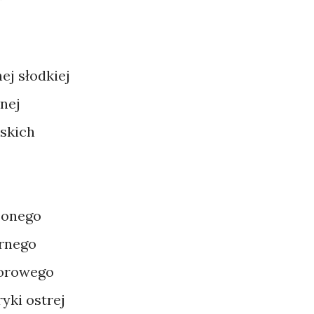
nej słodkiej
nej
lskich
szonego
arnego
lorowego
yki ostrej