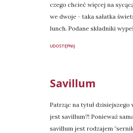
czego chcieć więcej na sycącą 
we dwoje - taka sałatka świet
lunch. Podane składniki wypełn
Składniki: 1 średniej wielkoś
UDOSTĘPNIJ
rzodkiewek 0,5 pęczka szczyp
wędzonej ryby) 50 g mixu sał
(można użyć gotowego lub pr
Savillum
Ogórka myjemy (ewentualnie 
półplasterki. Umieszczamy w
Patrząc na tytuł dzisiejszego
cząstki (kawałki nie powinny
jest savillum?! Ponieważ sam
ogórka. Rzodkiewki myjemy i
savillum jest rodzajem "sern