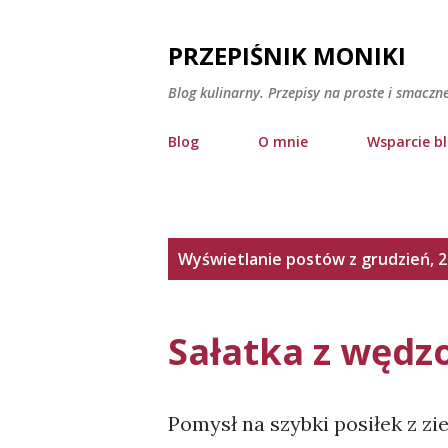
PRZEPIŚNIK MONIKI
Blog kulinarny. Przepisy na proste i smaczn
Blog
O mnie
Wsparcie b
P
Wyświetlanie postów z grudzień, 
o
s
Sałatka z wędz
t
y
Pomysł na szybki posiłek z zi