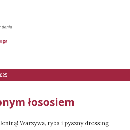
Przejdź do głównej zawartości
e dania
loga
2025
onym łososiem
eleniną! Warzywa, ryba i pyszny dressing -