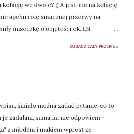
kolację we dwoje? ;) A jeśli nie na kolację
nie spełni rolę smacznej przerwy na
iły miseczkę o objętości ok. 1,5l
ci pomidor 0,5 ogórka szklarniowego 5
ZOBACZ CAŁY PRZEPIS »
ioru 100 g wędzonego łososia (lub innej
at ok. 200 ml dressingu sałatkowego
zygotować go samodzielnie ) Wykonanie:
również obieramy ze skórki) i kroimy w
 misce. Pomidora myjemy i kroimy w
 wpisu, śmiało można zadać pytanie: co to
 przekraczać 4 cm długości). Dodajemy do
a je zadałam, sama na nie odpowiem -
 kroimy w półplasterki. Dodajemy do
ika" z miodem i makiem wprost ze