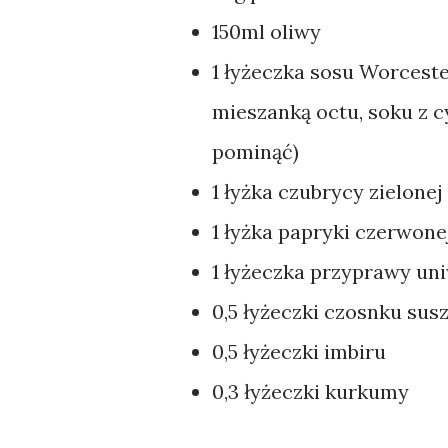
150ml oliwy
1 łyżeczka sosu Worceste
mieszanką octu, soku z c
pominąć)
1 łyżka czubrycy zielonej
1 łyżka papryki czerwone
1 łyżeczka przyprawy uni
0,5 łyżeczki czosnku sus
0,5 łyżeczki imbiru
0,3 łyżeczki kurkumy