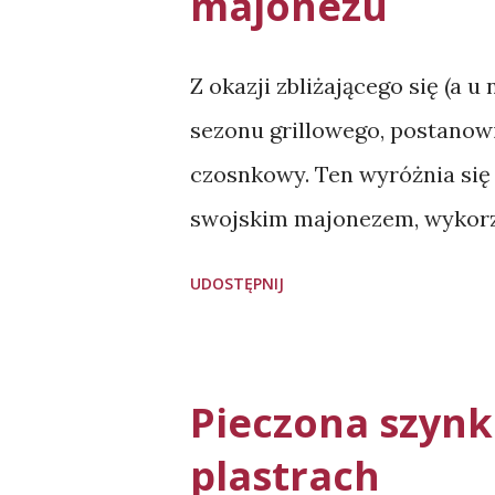
majonezu
Z okazji zbliżającego się (a u
sezonu grillowego, postanow
czosnkowy. Ten wyróżnia się 
swojskim majonezem, wykorzy
ząbki czosnku, 0,5 pęczka nat
UDOSTĘPNIJ
możemy go kupić lub zrobić s
(mały kubeczek) 1 łyżeczka mu
pieprzu Wykonanie: Obieramy
Pieczona szyn
Pietruszkę myjemy, otrząsamy
plastrach
siekamy. Do miski przekłada