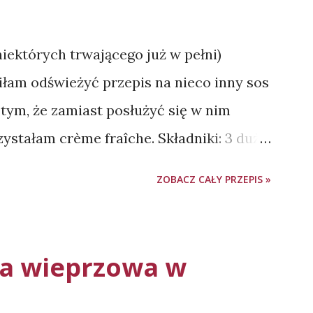
 niektórych trwającego już w pełni)
iłam odświeżyć przepis na nieco inny sos
tym, że zamiast posłużyć się w nim
stałam crème fraîche. Składniki: 3 duże
ki pietruszki ok. 200 g crème fraîche -
ZOBACZ CAŁY PRZEPIS »
amodzielnie 150 g jogurtu naturalnego
sztardy 0,5 łyżeczki soli 0,5 łyżeczki
 i rozdrabniamy ząbki czosnku.
ka wieprzowa w
 z wody, obrywamy listki i drobno
my czosnek, pietruszkę, dodajemy crème