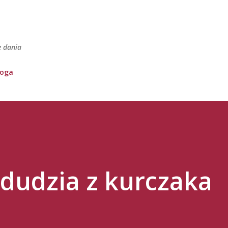
Przejdź do głównej zawartości
e dania
loga
dudzia z kurczaka