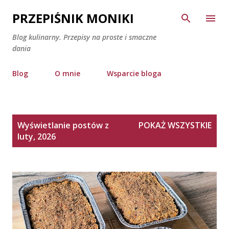
Przejdź do głównej zawartości
PRZEPIŚNIK MONIKI
Blog kulinarny. Przepisy na proste i smaczne
dania
Blog
O mnie
Wsparcie bloga
P
Wyświetlanie postów z
POKAŻ WSZYSTKIE
o
luty, 2026
s
t
y