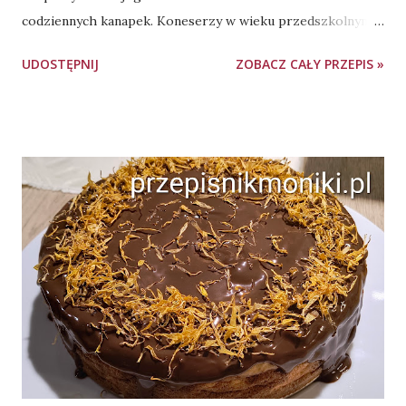
codziennych kanapek. Koneserzy w wieku przedszkolnym
jedzą je najchętniej "na sucho", ale równie dobrze wypadają
UDOSTĘPNIJ
ZOBACZ CAŁY PRZEPIS »
w towarzystwie dżemu lub syropu klonowego. Z podanych
proporcji otrzymujemy ok. 10 szt. placków jogurtowych.
Smażąc na patelni o średnicy 28 cm, zmieścimy spokojnie po
3-4 placki na raz. Składniki: 400 g jogurtu naturalnego 3
jajka 1,5 łyżki cukru waniliowego 275 g mąki pszennej (typ
dowolny, użyłam 405) 2,5 łyżeczki proszku do pieczenia 1
płaska łyżeczka sody masło lub olej do przesmarowania
patelni ulubione dodatki (np. dżem, krem czekoladowy,
syrop klonowy) Wykonanie: W większej misce mieszamy
razem jajka, jogurt naturalny i cukier waniliowy. Do masy
jajeczno-jogurtowej dodajemy mąkę, proszek do pieczenia
oraz sodę. Mieszamy na jednolitą masę. Odstawiamy.
Rozgrzewamy patelnię. Smarujemy ją tłuszczem (nie p...