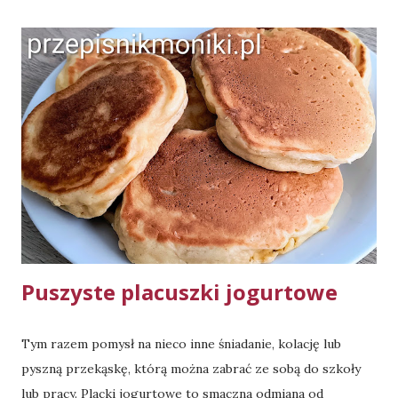
pasztet zapełniłam 3 szt. małych foremek aluminiowych
(takich o objętości 0,55 l). Pieczenie - 180 stopni Celsjusza,
góra-dół, 40 minut, do suchego patyczka. Użyto w
przepisie szklanki o objętości 250 ml. Składniki: ok. 2 kg
mięsa indyka (u mnie 1,3 kg golonek z indyka - 2 szt. i 1
skrzydło z indyka; nadaje się również mięso z udźca, a jeśli
chcemy użyć piersi z indyka, należy wymieszać ją z innym z
wcześniej podanych rodzajów mięsa - pasztet nie będzie
wtedy suchy) 1 pęczek włoszczyzny do 2 l wody 1 łyżka soli
lub przyprawy uniwersalnej 1 płaska łyżeczka pie...
Puszyste placuszki jogurtowe
Tym razem pomysł na nieco inne śniadanie, kolację lub
pyszną przekąskę, którą można zabrać ze sobą do szkoły
lub pracy. Placki jogurtowe to smaczna odmiana od