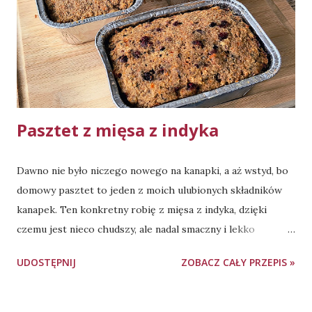
Pasztet z mięsa z indyka
Dawno nie było niczego nowego na kanapki, a aż wstyd, bo
domowy pasztet to jeden z moich ulubionych składników
kanapek. Ten konkretny robię z mięsa z indyka, dzięki
czemu jest nieco chudszy, ale nadal smaczny i lekko
wilgotny w środku. A żeby przełamać monotonię, poza
UDOSTĘPNIJ
ZOBACZ CAŁY PRZEPIS »
wersją bez dodatków, robię go również w wersjach
"smakowych". Moja ulubiona to ta z suszonymi owocami -
śliwką lub żurawiną. Z podanych składników masą na