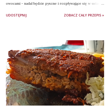
owocami - nadal będzie pyszne i rozpływające się w ustach.
Pieczenie - blacha o wymiarach 21cm x 25cm, 45-50 minut,
UDOSTĘPNIJ
ZOBACZ CAŁY PRZEPIS »
180 stopni Celsjusza, góra-dół. Spodu NIE podpiekamy
wcześniej oddzielnie. Gotowe ciasto można polać lukrem,
jednak jest ono na tyle słodkie, że bez tej dekoracji
spokojnie się "obroni". Użyta w przepisie szklanka posiada
objętość 250ml. Składniki: ciasto: 125g masła 0,5 szkl. cukru
1 jajko 175g mąki pszennej (typ dowolny, użyłam 405) 25g
skrobi ziemniaczanej 0,5 łyżki proszku do pieczenia 1 łyżka
cukru waniliowego kruszonka: 50g masła 0,5 szkl. cukru
0,33 szkl. mąki pszennej (typ dowolny, użyłam 405) ok. 500g
owoców (użyłam moreli i czereśni) łyżka cukru pudru
Wykonanie: Wszystkie składniki ciasta umieszczamy w
misce i zagniatamy na gładką masę - powinno dać się
uformować w kulkę i nie przy...