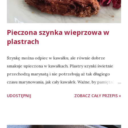
kremowej konsystencji, warto przygotować go
przynajmniej dzień wcześniej i pozostawić w lodówce na
całą noc. Sos świetnie pasuje do dań z ryby, sałatek oraz,
oczywiście, d...
Pieczona szynka wieprzowa w
plastrach
Szynkę można odpiec w kawałku, ale równie dobrze
smakuje upieczona w kawałkach. Plastry szynki świetnie
przechodzą marynatą i nie potrzebują aż tak długiego
czasu marynowania, jak cały kawałek. Ważne, by pamiętać o
tłuszczu w marynacie - szynka jest przeważnie mniej
UDOSTĘPNIJ
ZOBACZ CAŁY PRZEPIS »
"otłuszczona" (niż np. karkówka) i bez tego dodatku na
talerze trafi podeszwa, zamiast pysznego i soczystego
mięsa. Zamarynowane mięso przed upieczeniem dobrze
odstawić na 2-3h, dla uzyskania lepszego smaku. Pieczenie -