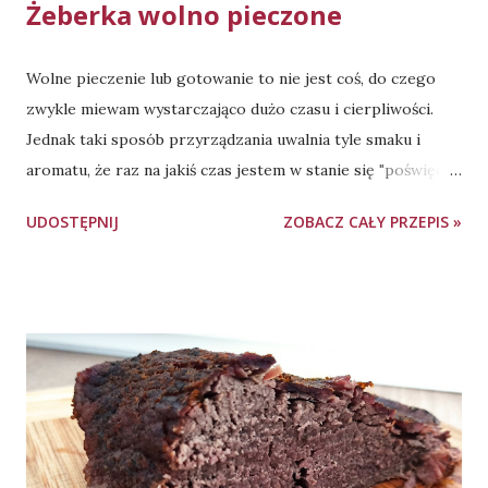
Żeberka wolno pieczone
Wolne pieczenie lub gotowanie to nie jest coś, do czego
zwykle miewam wystarczająco dużo czasu i cierpliwości.
Jednak taki sposób przyrządzania uwalnia tyle smaku i
aromatu, że raz na jakiś czas jestem w stanie się "poświęcić"
i przygotować danie w takiej formie. Tym razem padło na
UDOSTĘPNIJ
ZOBACZ CAŁY PRZEPIS »
żeberka wieprzowe. Żeberka polecam zamarynować dzień
wcześniej, aby dobrze przeszły przyprawami. Pieczenie -
naczynie żaroodporne przykryte folią aluminiową, 4
godziny, 160 stopni Celsjusza, góra-dół. Składniki: ok. 1,6 kg
żeberek wieprzowych (nie trójkąty, tylko "paski" - żeberka
mięsne, im grubsze, tym lepsze) 3 łyżki oleju 5-6 łyżek
ketchupu łagodnego 2 łyżki sosu sojowego jasnego (jeśli
nie używasz w kuchni sosu sojowego, po prostu dodaj 1,5
łyżeczki soli) 1-2 łyżeczki miodu 1-2 łyżeczki musztardy