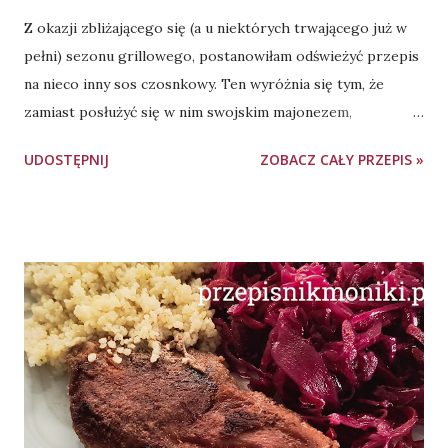
Z okazji zbliżającego się (a u niektórych trwającego już w
pełni) sezonu grillowego, postanowiłam odświeżyć przepis
na nieco inny sos czosnkowy. Ten wyróżnia się tym, że
zamiast posłużyć się w nim swojskim majonezem,
wykorzystałam crème fraîche. Składniki: 3 duże ząbki
UDOSTĘPNIJ
ZOBACZ CAŁY PRZEPIS »
czosnku, 0,5 pęczka natki pietruszki ok. 200 g crème
fraîche - możemy go kupić lub zrobić samodzielnie 150 g
jogurtu naturalnego (mały kubeczek) 1 łyżeczka musztardy
0,5 łyżeczki soli 0,5 łyżeczki pieprzu Wykonanie: Obieramy i
rozdrabniamy ząbki czosnku. Pietruszkę myjemy, otrząsamy
z wody, obrywamy listki i drobno siekamy. Do miski
przekładamy czosnek, pietruszkę, dodajemy crème fraîche,
jogurt naturalny, musztardę, sól oraz pieprz. Dokładnie
mieszamy, do połączenia składników. Gotowy sos
wstawiamy do lodówki. By sos zgęstniał i nabrał przyjemnie