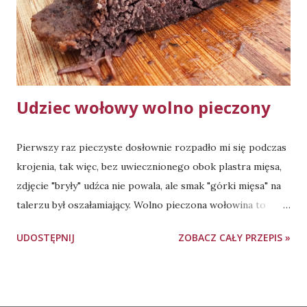
(użyłam czeskiej, jeśli preferujecie inny rodzaj - zapraszam
do eksperymentowania ze smakami ;)) 1 łyżka papryki
słodkiej 1/3 łyżeczki papryki wędzonej 2 chlusty sosu
Worcestershire (jeśli n...
Udziec wołowy wolno pieczony
Pierwszy raz pieczyste dosłownie rozpadło mi się podczas
krojenia, tak więc, bez uwiecznionego obok plastra mięsa,
zdjęcie "bryły" udźca nie powala, ale smak "górki mięsa" na
talerzu był oszałamiający. Wolno pieczona wołowina to
zdecydowanie coś, co na stałe włączam do domowego
UDOSTĘPNIJ
ZOBACZ CAŁY PRZEPIS »
repertuaru obiadowego. Czas marynowania - minimum 12
godzin, polecam przetrzymać nawet do 24 godzin. Do
pieczenia udźca użyłam naczynia żaroodpornego o
pojemności ok. 4l, z pokrywą. Pieczenie mięsa - 160 stopni