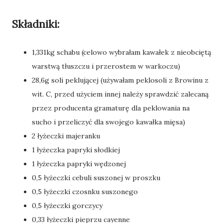
Składniki:
1,331kg schabu (celowo wybrałam kawałek z nieobciętą
warstwą tłuszczu i przerostem w warkoczu)
28,6g soli peklującej (używałam peklosoli z Browinu z
wit. C, przed użyciem innej należy sprawdzić zalecaną
przez producenta gramaturę dla peklowania na
sucho i przeliczyć dla swojego kawałka mięsa)
2 łyżeczki majeranku
1 łyżeczka papryki słodkiej
1 łyżeczka papryki wędzonej
0,5 łyżeczki cebuli suszonej w proszku
0,5 łyżeczki czosnku suszonego
0,5 łyżeczki gorczycy
0,33 łyżeczki pieprzu cayenne