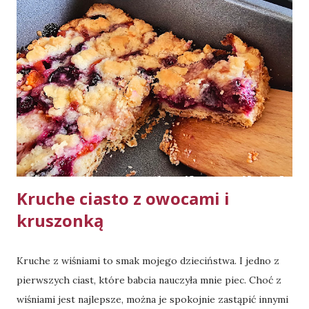
naczynie żaroodporne 5l, z pokrywą, góra-dół, 2h - 1h 40
min. w 160 stopniach Celsjusza, 20 min. w 200 stopniach
Celsjusza. Składniki: ok. 1,2 kg szynki wieprzowej 3 łyżki
oliwy 2 łyżki sosu sojowego 2 łyżki octu jabłkowego 2
łyżeczki papryki słodkiej mielonej (można użyć 1 łyżeczki
papryki wędzonej, zamiast 1 łyżeczki papryki słodkiej) 1
łyżeczka suszonej cebuli 1 łyżeczka suszonego czosnku 0,5
łyżeczki pieprzu czarnego 0,33 łyżeczki pieprzu białego
0,33 łyżeczki imbiru 2 średnie cebule ok. 200ml ...
Kruche ciasto z owocami i
kruszonką
Kruche z wiśniami to smak mojego dzieciństwa. I jedno z
pierwszych ciast, które babcia nauczyła mnie piec. Choć z
wiśniami jest najlepsze, można je spokojnie zastąpić innymi