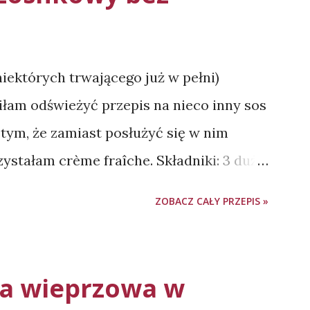
 niektórych trwającego już w pełni)
iłam odświeżyć przepis na nieco inny sos
tym, że zamiast posłużyć się w nim
stałam crème fraîche. Składniki: 3 duże
ki pietruszki ok. 200 g crème fraîche -
ZOBACZ CAŁY PRZEPIS »
amodzielnie 150 g jogurtu naturalnego
sztardy 0,5 łyżeczki soli 0,5 łyżeczki
 i rozdrabniamy ząbki czosnku.
ka wieprzowa w
 z wody, obrywamy listki i drobno