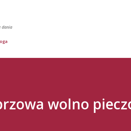
Przejdź do głównej zawartości
e dania
loga
przowa wolno piecz