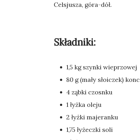
Celsjusza, góra-dół.
Składniki:
1,5 kg szynki wieprzowej
80 g (mały słoiczek) ko
4 ząbki czosnku
1 łyżka oleju
2 łyżki majeranku
1,75 łyżeczki soli