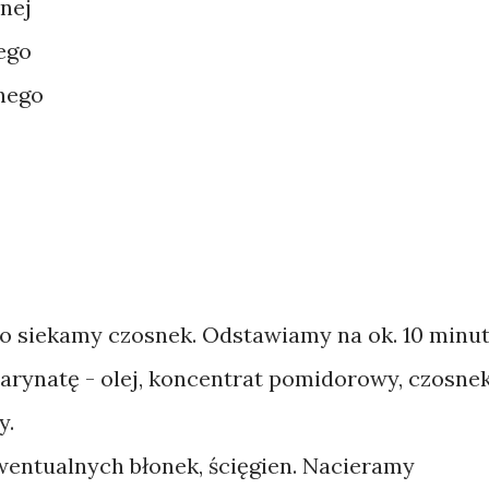
nej
łego
rnego
o siekamy czosnek. Odstawiamy na ok. 10 minut
ynatę - olej, koncentrat pomidorowy, czosne
y.
entualnych błonek, ścięgien. Nacieramy