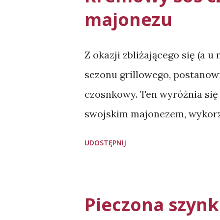
majonezu
Z okazji zbliżającego się (a u
sezonu grillowego, postanow
czosnkowy. Ten wyróżnia się 
swojskim majonezem, wykorzy
ząbki czosnku, 0,5 pęczka nat
UDOSTĘPNIJ
możemy go kupić lub zrobić s
(mały kubeczek) 1 łyżeczka mu
pieprzu Wykonanie: Obieramy
Pieczona szyn
Pietruszkę myjemy, otrząsamy