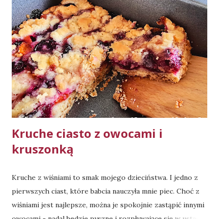
min. w 160 stopniach Celsjusza, 20 min. w 200 stopniach
Celsjusza. Składniki: ok. 1,2 kg szynki wieprzowej 3 łyżki
oliwy 2 łyżki sosu sojowego 2 łyżki octu jabłkowego 2
łyżeczki papryki słodkiej mielonej (można użyć 1 łyżeczki
papryki wędzonej, zamiast 1 łyżeczki papryki słodkiej) 1
łyżeczka suszonej cebuli 1 łyżeczka suszonego czosnku 0,5
łyżeczki pieprzu czarnego 0,33 łyżeczki pieprzu białego
0,33 łyżeczki imbiru 2 średnie cebule ok. 200ml ...
Kruche ciasto z owocami i
kruszonką
Kruche z wiśniami to smak mojego dzieciństwa. I jedno z
pierwszych ciast, które babcia nauczyła mnie piec. Choć z
wiśniami jest najlepsze, można je spokojnie zastąpić innymi
owocami - nadal będzie pyszne i rozpływające się w ustach.