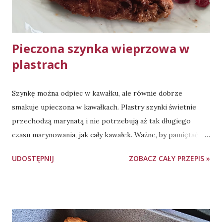
przynajmniej dzień wcześniej i pozostawić w lodówce na
całą noc. Sos świetnie pasuje do dań z ryby, sałatek oraz,
oczywiście, d...
Pieczona szynka wieprzowa w
plastrach
Szynkę można odpiec w kawałku, ale równie dobrze
smakuje upieczona w kawałkach. Plastry szynki świetnie
przechodzą marynatą i nie potrzebują aż tak długiego
czasu marynowania, jak cały kawałek. Ważne, by pamiętać o
tłuszczu w marynacie - szynka jest przeważnie mniej
UDOSTĘPNIJ
ZOBACZ CAŁY PRZEPIS »
"otłuszczona" (niż np. karkówka) i bez tego dodatku na
talerze trafi podeszwa, zamiast pysznego i soczystego
mięsa. Zamarynowane mięso przed upieczeniem dobrze
odstawić na 2-3h, dla uzyskania lepszego smaku. Pieczenie -
naczynie żaroodporne 5l, z pokrywą, góra-dół, 2h - 1h 40