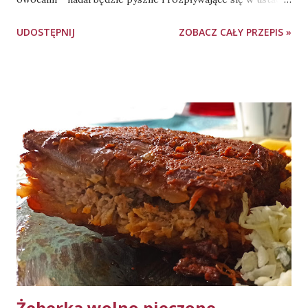
Pieczenie - blacha o wymiarach 21cm x 25cm, 45-50 minut,
UDOSTĘPNIJ
ZOBACZ CAŁY PRZEPIS »
180 stopni Celsjusza, góra-dół. Spodu NIE podpiekamy
wcześniej oddzielnie. Gotowe ciasto można polać lukrem,
jednak jest ono na tyle słodkie, że bez tej dekoracji
spokojnie się "obroni". Użyta w przepisie szklanka posiada
objętość 250ml. Składniki: ciasto: 125g masła 0,5 szkl. cukru
1 jajko 175g mąki pszennej (typ dowolny, użyłam 405) 25g
skrobi ziemniaczanej 0,5 łyżki proszku do pieczenia 1 łyżka
cukru waniliowego kruszonka: 50g masła 0,5 szkl. cukru
0,33 szkl. mąki pszennej (typ dowolny, użyłam 405) ok. 500g
owoców (użyłam moreli i czereśni) łyżka cukru pudru
Wykonanie: Wszystkie składniki ciasta umieszczamy w
misce i zagniatamy na gładką masę - powinno dać się
uformować w kulkę i nie przy...
Żeberka wolno pieczone