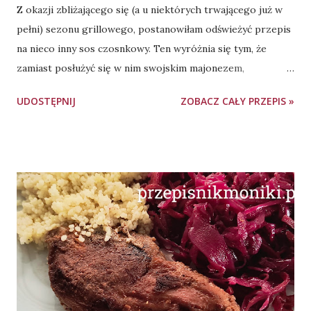
Z okazji zbliżającego się (a u niektórych trwającego już w
pełni) sezonu grillowego, postanowiłam odświeżyć przepis
na nieco inny sos czosnkowy. Ten wyróżnia się tym, że
zamiast posłużyć się w nim swojskim majonezem,
wykorzystałam crème fraîche. Składniki: 3 duże ząbki
UDOSTĘPNIJ
ZOBACZ CAŁY PRZEPIS »
czosnku, 0,5 pęczka natki pietruszki ok. 200 g crème
fraîche - możemy go kupić lub zrobić samodzielnie 150 g
jogurtu naturalnego (mały kubeczek) 1 łyżeczka musztardy
0,5 łyżeczki soli 0,5 łyżeczki pieprzu Wykonanie: Obieramy i
rozdrabniamy ząbki czosnku. Pietruszkę myjemy, otrząsamy
z wody, obrywamy listki i drobno siekamy. Do miski
przekładamy czosnek, pietruszkę, dodajemy crème fraîche,
jogurt naturalny, musztardę, sól oraz pieprz. Dokładnie
mieszamy, do połączenia składników. Gotowy sos
wstawiamy do lodówki. By sos zgęstniał i nabrał przyjemnie
kremowej konsystencji, warto przygotować go