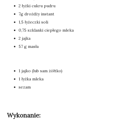
2 łyżki cukru pudru
7g drożdży instant
1,5 łyżeczki soli
0,75 szklanki ciepłego mleka
2 jajka
57 g masła
1 jajko (lub sam żółtko)
1 łyżka mleka
sezam
Wykonanie: