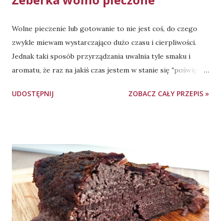
Wolne pieczenie lub gotowanie to nie jest coś, do czego
zwykle miewam wystarczająco dużo czasu i cierpliwości.
Jednak taki sposób przyrządzania uwalnia tyle smaku i
aromatu, że raz na jakiś czas jestem w stanie się "poświęcić"
i przygotować danie w takiej formie. Tym razem padło na
UDOSTĘPNIJ
ZOBACZ CAŁY PRZEPIS »
żeberka wieprzowe. Żeberka polecam zamarynować dzień
wcześniej, aby dobrze przeszły przyprawami. Pieczenie -
naczynie żaroodporne przykryte folią aluminiową, 4
godziny, 160 stopni Celsjusza, góra-dół. Składniki: ok. 1,6 kg
żeberek wieprzowych (nie trójkąty, tylko "paski" - żeberka
mięsne, im grubsze, tym lepsze) 3 łyżki oleju 5-6 łyżek
ketchupu łagodnego 2 łyżki sosu sojowego jasnego (jeśli
nie używasz w kuchni sosu sojowego, po prostu dodaj 1,5
łyżeczki soli) 1-2 łyżeczki miodu 1-2 łyżeczki musztardy