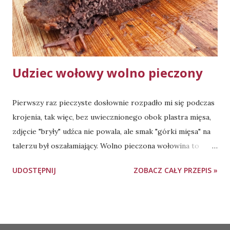
(użyłam czeskiej, jeśli preferujecie inny rodzaj - zapraszam
do eksperymentowania ze smakami ;)) 1 łyżka papryki
słodkiej 1/3 łyżeczki papryki wędzonej 2 chlusty sosu
Worcestershire (jeśli n...
Udziec wołowy wolno pieczony
Pierwszy raz pieczyste dosłownie rozpadło mi się podczas
krojenia, tak więc, bez uwiecznionego obok plastra mięsa,
zdjęcie "bryły" udźca nie powala, ale smak "górki mięsa" na
talerzu był oszałamiający. Wolno pieczona wołowina to
zdecydowanie coś, co na stałe włączam do domowego
UDOSTĘPNIJ
ZOBACZ CAŁY PRZEPIS »
repertuaru obiadowego. Czas marynowania - minimum 12
godzin, polecam przetrzymać nawet do 24 godzin. Do
pieczenia udźca użyłam naczynia żaroodpornego o
pojemności ok. 4l, z pokrywą. Pieczenie mięsa - 160 stopni
Obsługiwane przez usługę Blogger