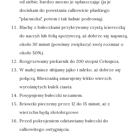
od siebie, bardzo mocno je spłaszczając (ja je
dociskam do powstania całkowicie płaskiego
"placuszka", potem i tak ładnie podrosną).
Blachę z bułeczkami przykrywamy czystą ściereczką
do naczyń lub folią spożywczą, aż dobrze się napuszą,
około 30 minut (powinny zwiększyć swój rozmiar o
około 50%).
Rozgrzewamy piekarnik do 200 stopni Celsujsza.
W małej misce ubijamy jajko i mleko, aż dobrze się
połączą. Mieszanką smarujemy lekko wierzch
wyrośniętych kulek ciasta.
Posypujemy bułeczki sezamem.
Brioszki pieczemy przez 12 do 15 minut, aż z
wierzchu będą złotobrązowe
Przed pokrojeniem odstawiamy bułeczki do
całkowitego ostygnięcia.