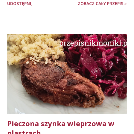
UDOSTĘPNIJ
ZOBACZ CAŁY PRZEPIS »
czosnku, 0,5 pęczka natki pietruszki ok. 200 g crème
fraîche - możemy go kupić lub zrobić samodzielnie 150 g
jogurtu naturalnego (mały kubeczek) 1 łyżeczka musztardy
0,5 łyżeczki soli 0,5 łyżeczki pieprzu Wykonanie: Obieramy i
rozdrabniamy ząbki czosnku. Pietruszkę myjemy, otrząsamy
z wody, obrywamy listki i drobno siekamy. Do miski
przekładamy czosnek, pietruszkę, dodajemy crème fraîche,
jogurt naturalny, musztardę, sól oraz pieprz. Dokładnie
mieszamy, do połączenia składników. Gotowy sos
wstawiamy do lodówki. By sos zgęstniał i nabrał przyjemnie
kremowej konsystencji, warto przygotować go
przynajmniej dzień wcześniej i pozostawić w lodówce na
całą noc. Sos świetnie pasuje do dań z ryby, sałatek oraz,
oczywiście, d...
Pieczona szynka wieprzowa w
plastrach