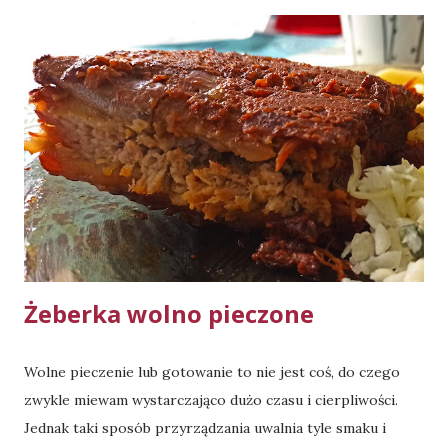
spokojnie się "obroni". Użyta w przepisie szklanka posiada
objętość 250ml. Składniki: ciasto: 125g masła 0,5 szkl. cukru
1 jajko 175g mąki pszennej (typ dowolny, użyłam 405) 25g
skrobi ziemniaczanej 0,5 łyżki proszku do pieczenia 1 łyżka
cukru waniliowego kruszonka: 50g masła 0,5 szkl. cukru
0,33 szkl. mąki pszennej (typ dowolny, użyłam 405) ok. 500g
owoców (użyłam moreli i czereśni) łyżka cukru pudru
Wykonanie: Wszystkie składniki ciasta umieszczamy w
misce i zagniatamy na gładką masę - powinno dać się
uformować w kulkę i nie przy...
Żeberka wolno pieczone
Wolne pieczenie lub gotowanie to nie jest coś, do czego
zwykle miewam wystarczająco dużo czasu i cierpliwości.
Jednak taki sposób przyrządzania uwalnia tyle smaku i