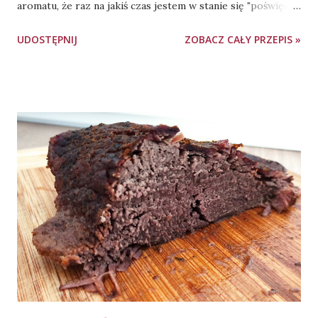
aromatu, że raz na jakiś czas jestem w stanie się "poświęcić"
i przygotować danie w takiej formie. Tym razem padło na
UDOSTĘPNIJ
ZOBACZ CAŁY PRZEPIS »
żeberka wieprzowe. Żeberka polecam zamarynować dzień
wcześniej, aby dobrze przeszły przyprawami. Pieczenie -
naczynie żaroodporne przykryte folią aluminiową, 4
godziny, 160 stopni Celsjusza, góra-dół. Składniki: ok. 1,6 kg
żeberek wieprzowych (nie trójkąty, tylko "paski" - żeberka
mięsne, im grubsze, tym lepsze) 3 łyżki oleju 5-6 łyżek
ketchupu łagodnego 2 łyżki sosu sojowego jasnego (jeśli
nie używasz w kuchni sosu sojowego, po prostu dodaj 1,5
łyżeczki soli) 1-2 łyżeczki miodu 1-2 łyżeczki musztardy
(użyłam czeskiej, jeśli preferujecie inny rodzaj - zapraszam
do eksperymentowania ze smakami ;)) 1 łyżka papryki
słodkiej 1/3 łyżeczki papryki wędzonej 2 chlusty sosu
Worcestershire (jeśli n...