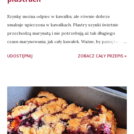
Szynkę można odpiec w kawałku, ale równie dobrze
smakuje upieczona w kawałkach. Plastry szynki świetnie
przechodzą marynatą i nie potrzebują aż tak długiego
czasu marynowania, jak cały kawałek. Ważne, by pamiętać o
tłuszczu w marynacie - szynka jest przeważnie mniej
UDOSTĘPNIJ
ZOBACZ CAŁY PRZEPIS »
"otłuszczona" (niż np. karkówka) i bez tego dodatku na
talerze trafi podeszwa, zamiast pysznego i soczystego
mięsa. Zamarynowane mięso przed upieczeniem dobrze
odstawić na 2-3h, dla uzyskania lepszego smaku. Pieczenie -
naczynie żaroodporne 5l, z pokrywą, góra-dół, 2h - 1h 40
min. w 160 stopniach Celsjusza, 20 min. w 200 stopniach
Celsjusza. Składniki: ok. 1,2 kg szynki wieprzowej 3 łyżki
oliwy 2 łyżki sosu sojowego 2 łyżki octu jabłkowego 2
łyżeczki papryki słodkiej mielonej (można użyć 1 łyżeczki
papryki wędzonej, zamiast 1 łyżeczki papryki słodkiej) 1