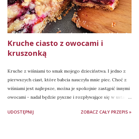
łyżeczka suszonej cebuli 1 łyżeczka suszonego czosnku 0,5
łyżeczki pieprzu czarnego 0,33 łyżeczki pieprzu białego
0,33 łyżeczki imbiru 2 średnie cebule ok. 200ml ...
Kruche ciasto z owocami i
kruszonką
Kruche z wiśniami to smak mojego dzieciństwa. I jedno z
pierwszych ciast, które babcia nauczyła mnie piec. Choć z
wiśniami jest najlepsze, można je spokojnie zastąpić innymi
owocami - nadal będzie pyszne i rozpływające się w ustach.
Pieczenie - blacha o wymiarach 21cm x 25cm, 45-50 minut,
UDOSTĘPNIJ
ZOBACZ CAŁY PRZEPIS »
180 stopni Celsjusza, góra-dół. Spodu NIE podpiekamy
wcześniej oddzielnie. Gotowe ciasto można polać lukrem,
jednak jest ono na tyle słodkie, że bez tej dekoracji